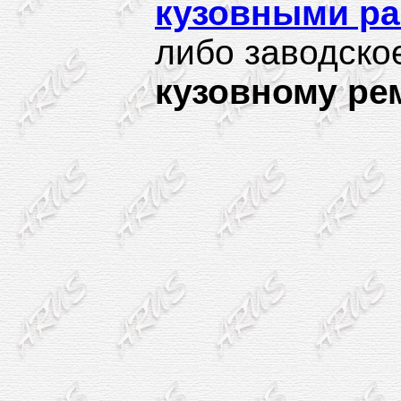
кузовными р
либо заводск
кузовному ре