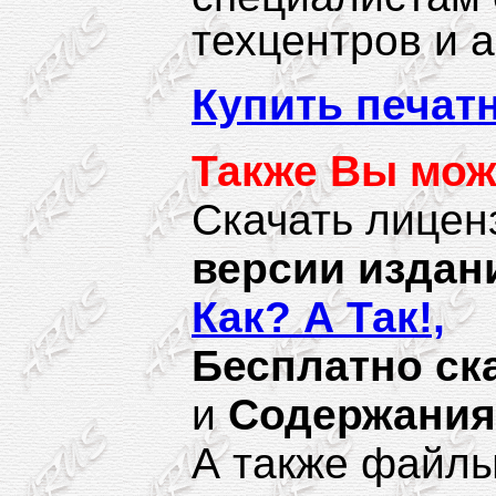
техцентров и 
Купить печат
Также Вы мож
Скачать лице
версии издан
Как? А Так!,
Б
есплатно ск
и
Содержания
А также файл