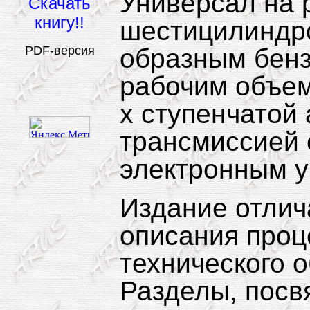
Универсал на 
Скачать
книгу!!
шестицилиндро
PDF-
версия
образным бен
рабочим объем
х ступенчатой
трансмиссией
электронным у
Издание отлич
описания проц
технического 
Разделы, посв