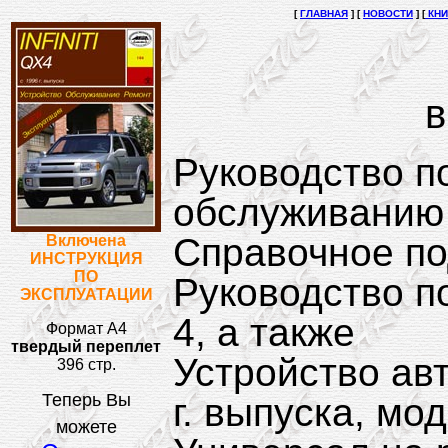
[
ГЛАВНАЯ
]
[
НОВОСТИ
] [
КНИ
в
Руководство п
обслуживанию и
Справочное по
Включена
ИНСТРУКЦИЯ
ПО
Руководство п
ЭКСПЛУАТАЦИИ
4, а также
Формат А4
твердый переплет
Устройство авт
396 стр.
Теперь Вы
г. выпуска, м
можете